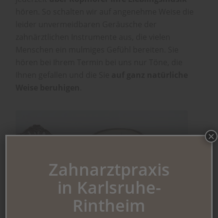
hören. So schalten wir auf angenehme Weise die
leider unvermeidbaren Geräusche der
zahnärztlichen Instrumente aus, die vielen
Menschen ein mulmiges Gefühl bereiten. Sie
hören bei Ihrem Termin bei uns nur Töne, die
Ihnen gefallen und die Sie
auf ganz natürliche
Weise beruhigen
.
×
Zahnarztpraxis
in Karlsruhe-
Rintheim