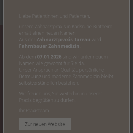
Liebe Patientinnen und Patienten,
unsere Zahnarztpraxis in Karlsruhe-Rintheim
erhält einen neuen Namen:
Aus der
Zahnarztpraxis Tareau
wird
SEDIERUNG BZW.
Fahrnbauer Zahnmedizin
.
DÄMMERSCHLAF
Ab dem
07.01.2026
sind wir unter neuem
Namen wie gewohnt für Sie da.
Unser Anspruch an Qualität, persönliche
Betreuung und moderne Zahnmedizin bleibt
selbstverständlich bestehen.
Bei Angstpatienten reicht die lokale Betäubung
oder die Audioanalgesie oft nicht aus, um
Wir freuen uns, Sie weiterhin in unserer
stärkere Angstsymptome beim Zahnarztbesuch
Praxis begrüßen zu dürfen.
zu lindern. Mit der Sedierung bzw. dem
Ihr Praxisteam
Dämmerschlaf bieten wir Ihnen eine bewährte
Möglichkeit, um Sie angst- und schmerzfrei zu
Zur neuen Website
behandeln: Wir verabreichen Ihnen ein