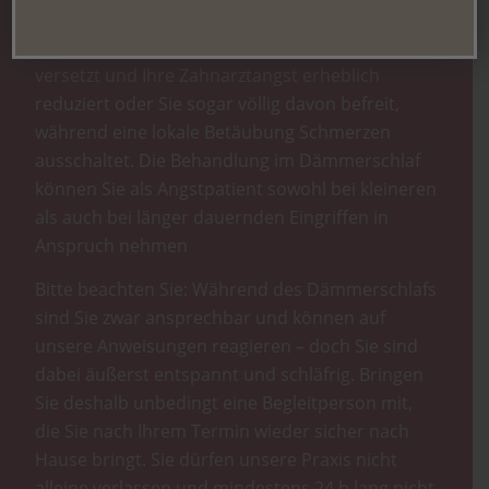
spezielles Beruhigungsmittel, das Sie in den
tiefenentspannten Zustand des Dämmerschlafs
versetzt und Ihre Zahnarztangst erheblich
reduziert oder Sie sogar völlig davon befreit,
während eine lokale Betäubung Schmerzen
ausschaltet. Die Behandlung im Dämmerschlaf
können Sie als Angstpatient sowohl bei kleineren
als auch bei länger dauernden Eingriffen in
Anspruch nehmen
Bitte beachten Sie: Während des Dämmerschlafs
sind Sie zwar ansprechbar und können auf
unsere Anweisungen reagieren – doch Sie sind
dabei äußerst entspannt und schläfrig. Bringen
Sie deshalb unbedingt eine Begleitperson mit,
die Sie nach Ihrem Termin wieder sicher nach
Hause bringt. Sie dürfen unsere Praxis nicht
alleine verlassen und mindestens 24 h lang nicht