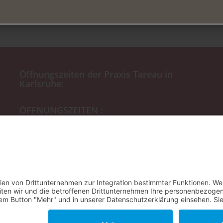
rei sind.
Öffnungszeiten der Praxis Tareau in
Karlsruhe:
ÖFFNUNGSZEITEN :
Mo:
8-13:00 & 14:00 – 18 Uhr
Di:
8-13:00 & 14:00 – 17 Uhr
Mi
: 8:00 – 15:00 Uhr
Do:
8-13:00 & 14:00 – 17 Uhr
Fr:
8:00 – 11:30 Uhr (nur nach
Vereinbarung)