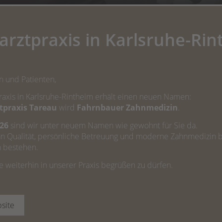
rztpraxis in Karlsruhe-Ri
ZAHNÄRTZLICHE CHIRURGIE
Ein gelungener Eingriff
n und Patienten,
axis in Karlsruhe-Rintheim erhält einen neuen Namen:
tpraxis Tareau
wird
Fahrnbauer Zahnmedizin
.
nmedizin nicht mehr ausreichen, um die Zahngesundheit zu
ie führen wir unter der Prämisse aus, die Gesundheit Ihrer
026
sind wir unter neuem Namen wie gewohnt für Sie da.
bei potenzielle Ängste und Schmerzen auf ein Minimum reduz
n Qualität, persönliche Betreuung und moderne Zahnmedizin b
lafs oder der Vollnarkose an.
h bestehen.
ie weiterhin in unserer Praxis begrüßen zu dürfen.
nserer Zahnarztpraxis in Karlsruhe durchführen, zählen vorn
zähnen. Bleibende Zähne, die sich verlagert haben, Weishe
zerstört wurden, behandeln wir ebenfalls operativ. Auch Zys
site
ion sowie die
zahnmedizinische Implantologie
fallen ebenfal
beiten wir mit einem Facharzt für Mund-, Kiefer- und Gesic