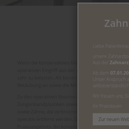
Zahna
Liebe Patientinne
unsere Zahnarztpr
Aus der
Zahnarz
Wenn die konservativen Methoden der modernen Zah
operativen Eingriff aus der zahnärztlichen Chirurg
Ab dem
07.01.2
sehr zu belasten. Als beruhigende Lösungen, die da
Unser Anspruch a
Betäubung an sowie die Möglichkeit des Dämmersch
selbstverständlic
Wir freuen uns, S
Zu den operativen Routine-Eingriffen, die wir in u
Zungenbandplastiken sowie die Entfernung von Milch
Ihr Praxisteam
sowie Zähne, die zerbrochen oder bei einem Unfall 
Zur neuen Web
operativ entfernt werden. Die Wurzelspitzenresekt
Praxisangebots. Bei komplizierten Behandlungen ar